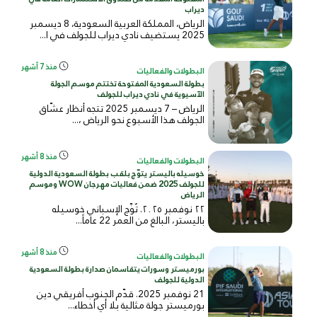
ديراب
الرياض، المملكة العربية السعودية، 8 ديسمبر
2025 يستضيف نادي ديراب للجولف في ا...
منذ 7 أشهر
البطولات والفعاليات
بطولة السعودية المفتوحة تختتم موسم الجولة
الآسيوية في نادي ديراب للجولف
الرياض – 7 ديسمبر 2025 تتجه أنظار عشّاق
الجولف هذا الأسبوع نحو الرياض ،...
منذ 8 أشهر
البطولات والفعاليات
خوسيله باليستر يتوّج بلقب بطولة السعودية الدولية
للجولف 2025 ضمن فعاليات مهرجان WOW وموسم
الرياض
٢٢ نوفمبر ٢٠٢٥. تُوِّج الإسباني خوسيله
باليستر، البالغ من العمر 22 عاماً...
منذ 8 أشهر
البطولات والفعاليات
بورميستر وسورات يتقاسمان صدارة بطولة السعودية
الدولية للجولف
21 نوفمبر 2025. قدّم الجنوب أفريقي دين
بورميستر جولة مثالية بلا أي أخطاء...