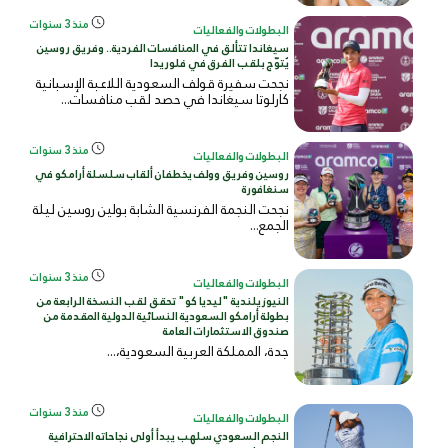
منذ 3 سنوات
البطولات والفعاليات
سيغاندا تتألق في المنافسات الفردية.. وفريق روسين
يُتوّج بلقب الفرق في فلوريدا
نجحت سفيرة قولف السعودية اللاعبة الإسبانية
كارلوتا سيغاندا في حصد لقب منافسات...
منذ 3 سنوات
البطولات والفعاليات
روسين وفريق وولف يخطفان ألقاب سلسلة أرامكو في
سنغافورة
نجحت النجمة الفرنسية الشابة بولين روسين ليلة
الجمع...
منذ 3 سنوات
البطولات والفعاليات
النيوزيلندية "ليديا كو" تحقق لقب النسخة الرابعة من
بطولة أرامكو السعودية النسائية الدولية المقدمة من
صندوق الاستثمارات العامة
جدة، المملكة العربية السعودية
،...
منذ 3 سنوات
البطولات والفعاليات
النجم السعودي سلهب يبدأ أولى نجاحاته الاحترافية