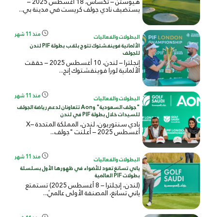
هيوستن – تكساس، 18 أغسطس 2025 –
يستضيف نادي جولف كريست في مدينة بي...
منذ 11 شهر
البطولات والفعاليات
الألمانية فوينفشتوك تتوج بلقب بطولة PIF لندن
للجولف
إنجلترا – لندن، 10 أغسطس 2025 – حققت
الألمانية لورا فوينفشتوك إنج...
منذ 11 شهر
البطولات والفعاليات
"جولف السعودية" وAon تتعاونان لدعم رياضة الجولف
للسيدات خلال بطولة PIF في لندن
نادي سنتوريون، لندن، المملكة المتحدة –X
أغسطس 2025 – أعلنت "جولف...
منذ 11 شهر
البطولات والفعاليات
ياني تسانغ تعود للأضواء في ظهورها الأول بسلسلة
بطولات PIF العالمية
(لندن، إنجلترا – 8 أغسطس 2025) تستمتع
ياني تسانغ، المصنفة الأولى عالميً...