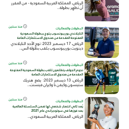
الرياض، المملكة العربية السعودية - من المقرر
أن تظهر بطولة...
منذ سنتين
البطولات والفعاليات
التايلاندي بوريبونسوب يتوج ببطولة السعودية
المفتوحة المقدمة من صندوق الاستثمارات العامة
الرياض، 17 ديسمبر 2023: توج الأحد التايلاندي
دينويت بوريبونسوب بلقب بطولة الس...
منذ سنتين
البطولات والفعاليات
ﻧﺟوم اﻟﺟوﻟف ﯾﺗطﻠﻌون ﻟﻠﻘب ﺑطوﻟﺔ اﻟﺳﻌودﯾﺔ اﻟﻣﻔﺗوﺣﺔ
اﻟﻣﻘدﻣﺔ ﻣن ﺻﻧدوق اﻻﺳﺗﺛﻣﺎرات اﻟﻌﺎﻣﺔ
اﻟرﯾﺎض، 13 دﯾﺳﻣﺑر 2023: ﯾﺿﻊ ھﻧرﯾك
ﺳﺗﯾﻧﺳون وﻛﯾﻔن ﻧﺎ وﻛﯾران ﻓﯾﻧﺳﻧت...
منذ سنتين
البطولات والفعاليات
يُعد ثاني انتصار شخصي لها ضمن السلسلة العالمية
بعد فوزها في سوتوجراندي عام 2021
الرياض، المملكة العربية السعودي...