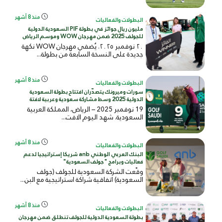
منذ 8 أشهر
البطولات والفعاليات
مليون ريال جوائز في بطولة PIF السعودية الدولية
للجولف 2025 ضمن مهرجان WOW وموسم الرياض
٢٠ نوفمبر ٢٠٢٥. يُضفي مهرجان WOW نكهة
جديدة على النسخة السابعة من بطولة...
منذ 8 أشهر
البطولات والفعاليات
سورات وميرونك يتصدّران افتتاح بطولة السعودية
الدولية 2025 وسط مشاركة سعودية وعربية لافتة
19 نوفمبر 2025 – الرياض، المملكة العربية
السعودية. شهد اليوم الافت...
منذ 8 أشهر
البطولات والفعاليات
البنك العربي الوطني anb شريكا إستراتيجيا لدعم
فعاليات وبرامج "جولف السعودية"
وقّعت الشركة السعودية للجولف (جولف
السعودية) اتفاقية شراكة استراتيجية مع البن...
منذ 8 أشهر
البطولات والفعاليات
بطولة السعودية الدولية للجولف تنطلق ضمن مهرجان