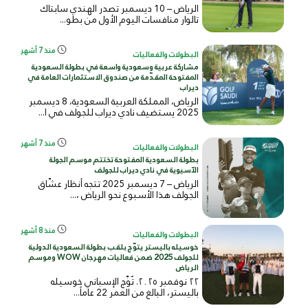
الرياض – 10 ديسمبر تصدر الهندي سابتاك
تالوار منافسات اليوم الأول من بطو...
منذ 7 أشهر
البطولات والفعاليات
مشاركة عربية وسعودية واسعة في بطولة السعودية
المفتوحة المقدّمة من صندوق الاستثمارات العامة في
ديراب
الرياض، المملكة العربية السعودية، 8 ديسمبر
2025 يستضيف نادي ديراب للجولف في ا...
منذ 7 أشهر
البطولات والفعاليات
بطولة السعودية المفتوحة تختتم موسم الجولة
الآسيوية في نادي ديراب للجولف
الرياض – 7 ديسمبر 2025 تتجه أنظار عشّاق
الجولف هذا الأسبوع نحو الرياض ،...
منذ 8 أشهر
البطولات والفعاليات
خوسيله باليستر يتوّج بلقب بطولة السعودية الدولية
للجولف 2025 ضمن فعاليات مهرجان WOW وموسم
الرياض
٢٢ نوفمبر ٢٠٢٥. تُوِّج الإسباني خوسيله
باليستر، البالغ من العمر 22 عاماً...