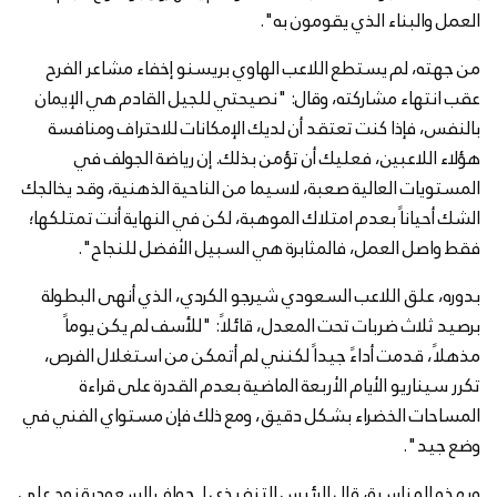
العمل والبناء الذي يقومون به".
من جهته، لم يستطع اللاعب الهاوي بريسنو إخفاء مشاعر الفرح
عقب انتهاء مشاركته، وقال: "نصيحتي للجيل القادم هي الإيمان
بالنفس، فإذا كنت تعتقد أن لديك الإمكانات للاحتراف ومنافسة
هؤلاء اللاعبين، فعليك أن تؤمن بذلك. إن رياضة الجولف في
المستويات العالية صعبة، لاسيما من الناحية الذهنية، وقد يخالجك
الشك أحياناً بعدم امتلاك الموهبة، لكن في النهاية أنت تمتلكها؛
فقط واصل العمل، فالمثابرة هي السبيل الأفضل للنجاح".
بدوره، علق اللاعب السعودي شيرجو الكردي، الذي أنهى البطولة
برصيد ثلاث ضربات تحت المعدل، قائلاً: "للأسف لم يكن يوماً
مذهلاً، قدمت أداءً جيداً لكنني لم أتمكن من استغلال الفرص،
تكرر سيناريو الأيام الأربعة الماضية بعدم القدرة على قراءة
المساحات الخضراء بشكل دقيق، ومع ذلك فإن مستواي الفني في
وضع جيد".
وبهذه المناسبة، قال الرئيس التنفيذي لـ جولف السعودية نوح علي