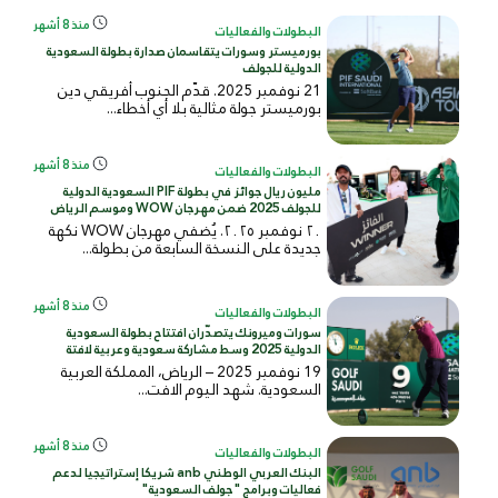
منذ 8 أشهر
البطولات والفعاليات
بورميستر وسورات يتقاسمان صدارة بطولة السعودية
الدولية للجولف
21 نوفمبر 2025. قدّم الجنوب أفريقي دين
بورميستر جولة مثالية بلا أي أخطاء...
منذ 8 أشهر
البطولات والفعاليات
مليون ريال جوائز في بطولة PIF السعودية الدولية
للجولف 2025 ضمن مهرجان WOW وموسم الرياض
٢٠ نوفمبر ٢٠٢٥. يُضفي مهرجان WOW نكهة
جديدة على النسخة السابعة من بطولة...
منذ 8 أشهر
البطولات والفعاليات
سورات وميرونك يتصدّران افتتاح بطولة السعودية
الدولية 2025 وسط مشاركة سعودية وعربية لافتة
19 نوفمبر 2025 – الرياض، المملكة العربية
السعودية. شهد اليوم الافت...
منذ 8 أشهر
البطولات والفعاليات
البنك العربي الوطني anb شريكا إستراتيجيا لدعم
فعاليات وبرامج "جولف السعودية"