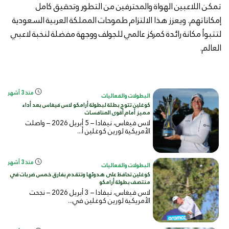
تمكن اللاعبين الهواة والمحترفين من التطور وتحقيق كامل
إمكاناتهم. ويعزز هذا الالتزام طموحات المملكة العربية السعودية
لتتبوأ مكانة رائدة كمركز عالمي للجولف ووجهة مفضلة لنخبة لاعبي
العالم.
منذ 3 أشهر
البطولات والفعاليات
كوغلين تتوج بطلة لبطولة أرامكو لاس فيغاس بعد أداء
مميز أمام أقوى المنافسات
لاس فيغاس، نيفادا – 5 أبريل 2026 – واصلت
الأمريكية لورين كوغلين أ...
منذ 3 أشهر
البطولات والفعاليات
كوغلين تحافظ على هدوئها وتتقدم بفارق خمس ضربات في
منتصف بطولة أرامكو
لاس فيغاس، نيفادا – 3 أبريل 2026 – نجحت
الأمريكية لورين كوغلين في...