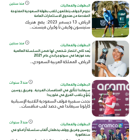
منذ سنتين
البطولات والفعاليات
ﻧﺟوم اﻟﺟوﻟف ﯾﺗطﻠﻌون ﻟﻠﻘب ﺑطوﻟﺔ اﻟﺳﻌودﯾﺔ اﻟﻣﻔﺗوﺣﺔ
اﻟﻣﻘدﻣﺔ ﻣن ﺻﻧدوق اﻻﺳﺗﺛﻣﺎرات اﻟﻌﺎﻣﺔ
اﻟرﯾﺎض، 13 دﯾﺳﻣﺑر 2023: ﯾﺿﻊ ھﻧرﯾك
ﺳﺗﯾﻧﺳون وﻛﯾﻔن ﻧﺎ وﻛﯾران ﻓﯾﻧﺳﻧت...
منذ سنتين
البطولات والفعاليات
يُعد ثاني انتصار شخصي لها ضمن السلسلة العالمية
بعد فوزها في سوتوجراندي عام 2021
الرياض، المملكة العربية السعودي...
منذ 3 سنوات
البطولات والفعاليات
سيغاندا تتألق في المنافسات الفردية.. وفريق روسين
يُتوّج بلقب الفرق في فلوريدا
نجحت سفيرة قولف السعودية اللاعبة الإسبانية
كارلوتا سيغاندا في حصد لقب منافسات...
منذ 3 سنوات
البطولات والفعاليات
روسين وفريق وولف يخطفان ألقاب سلسلة أرامكو في
سنغافورة