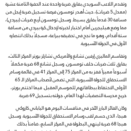
وتقدم اللاعب السويدي بفارق ضربة واحدة عند الحفرة الثامنة عشرة
(معدل 5 ضربات)، حيث أهدر تومسون فرصة تسجيل ضربة إيجل من
مسافة 30 قدماً بفارق بسيط. وسجل تومسون أربع ضربات (بيردي)،
مما وضع هيليجرين أمام اختبار لخبرته لإدخال كرة بيردي من مسافة
ستة أقدام، وهو ما نجح في تحقيقه ببراعة، مسجلاً بذلك انتصاره
الأول في الجولة الآسيوية.
وتقاسم الماليزي إرفين تشانغ والأمريكي تشارلز بورتر المركز الثالث،
بفارق ثلاث ضربات خلف تومسون. وسجل تشانغ 68 ضربة مكملاً
أسبوعاً مميزاً قفز به من المركز 75 إلى المركز 41 في قائمة وسام
الاستحقاق للجولة الآسيوية، التي تضمن لأصحاب المراكز الـ 65
الأولى الاحتفاظ ببطاقاتهم للموسم المقبل. فيما اختتم بورتر،
خريج مدرسة التصفيات لهذا العام، جولته بتسجيل 69 ضربة.
وكان الفائز البارز الآخر في منافسات اليوم هو الياباني كازوكي
هيجا، الذي حسم لقب وسام الاستحقاق للجولة الآسيوية. وسجل
هيجا 68 ضربة لينهي البطولة في المركز السابع، ضامناً بذلك