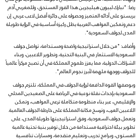
رضا: "نبارك لبيورن هيليجرين هذا الفوز المستحق، وللمغربي آدم
بريسنو على أدائه المتميز وحصوله على جائزة أفضل لاعب عربي. إن
دعم وتمكين المواهب العربية يظل ركيزة أساسية في الرؤية طويلة
المدى لجولف السعودية".
وأضاف: "من خلال استراتيجية واضحة ومستدامة، تواصل جولف
السعودية الاستثمار في البنية التحتية، وتطوير اللاعبين، وبناء
الشراكات الدولية، مما يعزز طموح المملكة في أن تصبح مركزاً عالمياً
للجولف ووجهة ملهمة لأبرز نجوم العالم".
وبوصفها القوة الدافعة لرؤية الجولف في المملكة، تلتزم جولف
السعودية بإحداث نقلة نوعية في الرياضة على الصعيدين المحلي
والإقليمي، عبر بناء منظومة متكاملة ترعى المواهب، وتمكن
اللاعبين العرب، وترسخ مكانة المملكة على خارطة الجولف العالمية.
وتعمل جولف السعودية، وفق استراتيجيتها طويلة المدى، على
تطوير بيئة احترافية مستدامة من خلال توفير بنية تحتية عالمية
المستوى، وبرامج تدريب وتعليم متقدمة، ومسارات تنافسية