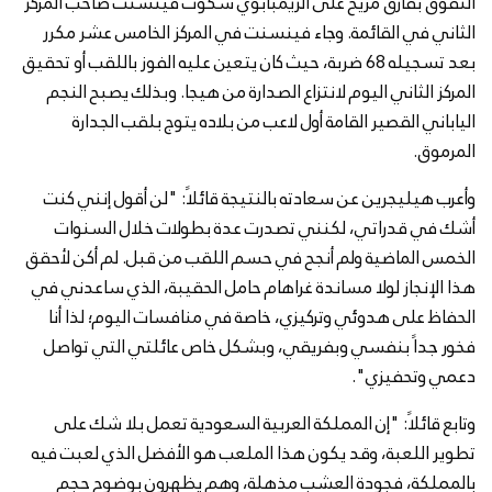
التفوق بفارق مريح على الزيمبابوي سكوت فينسنت صاحب المركز
الثاني في القائمة. وجاء فينسنت في المركز الخامس عشر مكرر
بعد تسجيله 68 ضربة، حيث كان يتعين عليه الفوز باللقب أو تحقيق
المركز الثاني اليوم لانتزاع الصدارة من هيجا. وبذلك يصبح النجم
الياباني القصير القامة أول لاعب من بلاده يتوج بلقب الجدارة
المرموق.
وأعرب هيليجرين عن سعادته بالنتيجة قائلاً: "لن أقول إنني كنت
أشك في قدراتي، لكنني تصدرت عدة بطولات خلال السنوات
الخمس الماضية ولم أنجح في حسم اللقب من قبل. لم أكن لأحقق
هذا الإنجاز لولا مساندة غراهام حامل الحقيبة، الذي ساعدني في
الحفاظ على هدوئي وتركيزي، خاصة في منافسات اليوم؛ لذا أنا
فخور جداً بنفسي وبفريقي، وبشكل خاص عائلتي التي تواصل
دعمي وتحفيزي".
وتابع قائلاً: "إن المملكة العربية السعودية تعمل بلا شك على
تطوير اللعبة، وقد يكون هذا الملعب هو الأفضل الذي لعبت فيه
بالمملكة، فجودة العشب مذهلة، وهم يظهرون بوضوح حجم