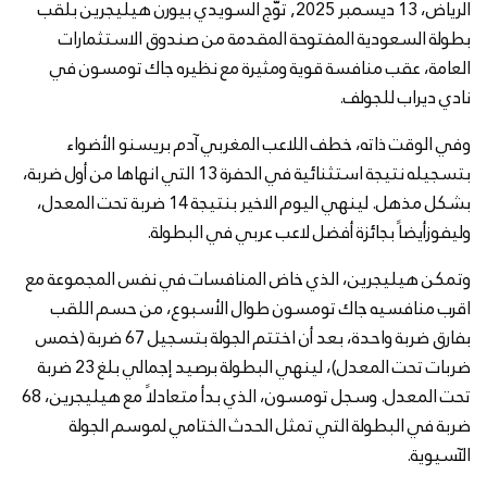
الرياض، 13 ديسمبر 2025, توّج السويدي بيورن هيليجرين بلقب
بطولة السعودية المفتوحة المقدمة من صندوق الاستثمارات
العامة، عقب منافسة قوية ومثيرة مع نظيره جاك تومسون في
نادي ديراب للجولف.
وفي الوقت ذاته، خطف اللاعب المغربي آدم بريسنو الأضواء
بتسجيله نتيجة استثنائية في الحفرة 13 التي انهاها من أول ضربة،
بشكل مذهل. لينهي اليوم الاخير بنتيجة 14 ضربة تحت المعدل،
وليفوزأيضاً بجائزة أفضل لاعب عربي في البطولة.
وتمكن هيليجرين، الذي خاض المنافسات في نفس المجموعة مع
اقرب منافسيه جاك تومسون طوال الأسبوع، من حسم اللقب
بفارق ضربة واحدة، بعد أن اختتم الجولة بتسجيل 67 ضربة (خمس
ضربات تحت المعدل)، لينهي البطولة برصيد إجمالي بلغ 23 ضربة
تحت المعدل. وسجل تومسون، الذي بدأ متعادلاً مع هيليجرين، 68
ضربة في البطولة التي تمثل الحدث الختامي لموسم الجولة
الآسيوية.