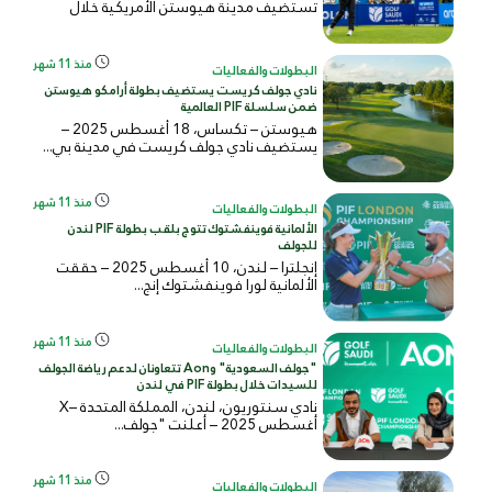
تستضيف مدينة هيوستن الأمريكية خلال
الفتر...
منذ 11 شهر
البطولات والفعاليات
نادي جولف كريست يستضيف بطولة أرامكو هيوستن
ضمن سلسلة PIF العالمية
هيوستن – تكساس، 18 أغسطس 2025 –
يستضيف نادي جولف كريست في مدينة بي...
منذ 11 شهر
البطولات والفعاليات
الألمانية فوينفشتوك تتوج بلقب بطولة PIF لندن
للجولف
إنجلترا – لندن، 10 أغسطس 2025 – حققت
الألمانية لورا فوينفشتوك إنج...
منذ 11 شهر
البطولات والفعاليات
"جولف السعودية" وAon تتعاونان لدعم رياضة الجولف
للسيدات خلال بطولة PIF في لندن
نادي سنتوريون، لندن، المملكة المتحدة –X
أغسطس 2025 – أعلنت "جولف...
منذ 11 شهر
البطولات والفعاليات