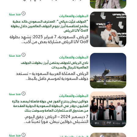
منذ سنة
البطولات والفعاليات
"الجولف غيّرت حياتي": المحترف السعودي خالد عطية
يطمح لمنافسة أبرز نجوم الجولف العالميين خلال بطولة
LIV Golf الرياض
الرياض، السعودية، 7 فبراير 2025: تشهد بطولة
LIV Golf الرياض مشاركة بعض من أكب...
منذ سنة
البطولات والفعاليات
نادي الرياض للجولف يحتضن أبرز بطولات الجولف
العالمية للرجال والسيدات
الرياض، المملكة العربية السعودية – تستعد
جولف السعودية لموسم حافل بالبط...
منذ سنة
البطولات والفعاليات
خواكين نيمان ينتزع الفوز في جولة فاصلة ليحصد جائزة
المليون دولار في البطولة السعودية الدولية المقدمة
من صندوق الاستثمارات العامة وسوفت بنك
7 ديسمبر 2024 – الرياض: حقق اليوم،
التشيلي خواكين نيمان، فوزًا ثمينًا ف...
منذ سنة