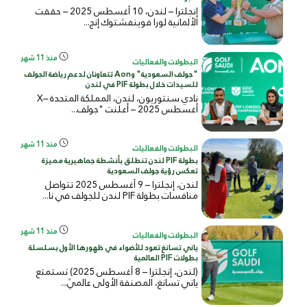
إنجلترا – لندن، 10 أغسطس 2025 – حققت
الألمانية لورا فوينفشتوك إنج...
منذ 11 شهر
البطولات والفعاليات
"جولف السعودية" وAon تتعاونان لدعم رياضة الجولف
للسيدات خلال بطولة PIF في لندن
نادي سنتوريون، لندن، المملكة المتحدة –X
أغسطس 2025 – أعلنت "جولف...
منذ 11 شهر
البطولات والفعاليات
بطولة PIF لندن تنطلق بأنشطة جماهيرية مميزة
تعكس رؤية جولف السعودية
لندن، إنجلترا – 9 أغسطس 2025 تتواصل
منافسات بطولة PIF لندن للجولف في نا...
منذ 11 شهر
البطولات والفعاليات
ياني تسانغ تعود للأضواء في ظهورها الأول بسلسلة
بطولات PIF العالمية
(لندن، إنجلترا – 8 أغسطس 2025) تستمتع
ياني تسانغ، المصنفة الأولى عالميً...