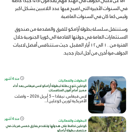
"اما عن لاعبي الجولف في الهند فهم يقدمون اداءا جيدا خاصة
في السنوات الأخيرة التي اصبح فيها عدد اللاعبين بشكل اكبر
وليس كما كان في السنوات الماضية.
وستنتقل سلسلة بطولة أرامكو للفرق والمقدمة من صندوق
الاستثمارات العامة في جولتها القادمة الى كوريا الجنوبية خلال
الفترة من ١٠ الى ١٢ أيار المقبل. حيث ستتنافس أفضل لاعبات
الجولف مرة أخرى من أجل انجاز جديد.
منذ 4 أشهر
البطولات والفعاليات
كوغلين تتوج بطلة لبطولة أرامكو لاس فيغاس بعد أداء
مميز أمام أقوى المنافسات
لاس فيغاس، نيفادا – 5 أبريل 2026 – واصلت
الأمريكية لورين كوغلين أ...
منذ 4 أشهر
البطولات والفعاليات
كوغلين تحافظ على هدوئها وتتقدم بفارق خمس ضربات في
منتصف بطولة أرامكو