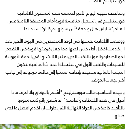
فورسترلينج باللقب.
وساعدت نتيجة اليوم الأخير لخمسة تحت المستوى للالمانية
فورسترلينج في تسجيل منافسة قوية أمام المصنفة الثامنة على
العالم تشارلي هال ونجمة كأس سولهايم كارلوتا سنجانذا .
ووضعت الألمانية نفسها في لوحة المتصدرين في اليوم الأخير بعد
ان قدمت افضل أداء فني لديها مما جعل فرصتها قوية في التقدم
نحو الصدارة والفوز باللقب الذي يعتبر الثالث لها في الجولة الأوروبية
للسيدات واللقب الأول في سلسلة الاحداث العالمية لتكون
النجمة الالمانية سعيدة بإضافة اسمها إلى قائمة مرموقة إلى جانب
أكبر نجمات الجولف.
وبهذه المناسبة قالت فورسترلينج:"أشعر بالارهاق ولا اعرف ماذا
أقول في هذه اللحظات وأضافت:" انه شعور رائع كنت متوترة
بالتأكيد خاصة في الجولة النهائية التي حاولت ان اقدم افضل ما لدي
خلالها.