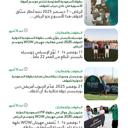
بطولة السعودية المفتوحة تختتم موسم الجولة
الآسيوية في نادي ديراب للجولف
الرياض – 7 ديسمبر 2025 تتجه أنظار عشّاق
الجولف هذا الأسبوع نحو الرياض ،...
منذ 8 أشهر
البطولات والفعاليات
خوسيله باليستر يتوّج بلقب بطولة السعودية الدولية
للجولف 2025 ضمن فعاليات مهرجان WOW وموسم
الرياض
٢٢ نوفمبر ٢٠٢٥. تُوِّج الإسباني خوسيله
باليستر، البالغ من العمر 22 عاماً...
منذ 8 أشهر
البطولات والفعاليات
بورميستر وسورات يتقاسمان صدارة بطولة السعودية
الدولية للجولف
21 نوفمبر 2025. قدّم الجنوب أفريقي دين
بورميستر جولة مثالية بلا أي أخطاء...
منذ 8 أشهر
البطولات والفعاليات
مليون ريال جوائز في بطولة PIF السعودية الدولية
للجولف 2025 ضمن مهرجان WOW وموسم الرياض
٢٠ نوفمبر ٢٠٢٥. يُضفي مهرجان WOW نكهة
جديدة على النسخة السابعة من بطولة...