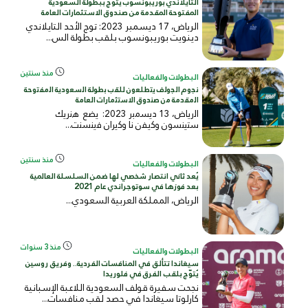
التايلاندي بوريبونسوب يتوج ببطولة السعودية
المفتوحة المقدمة من صندوق الاستثمارات العامة
الرياض، 17 ديسمبر 2023: توج الأحد التايلاندي
دينويت بوريبونسوب بلقب بطولة الس...
منذ سنتين
البطولات والفعاليات
ﻧﺟوم اﻟﺟوﻟف ﯾﺗطﻠﻌون ﻟﻠﻘب ﺑطوﻟﺔ اﻟﺳﻌودﯾﺔ اﻟﻣﻔﺗوﺣﺔ
اﻟﻣﻘدﻣﺔ ﻣن ﺻﻧدوق اﻻﺳﺗﺛﻣﺎرات اﻟﻌﺎﻣﺔ
اﻟرﯾﺎض، 13 دﯾﺳﻣﺑر 2023: ﯾﺿﻊ ھﻧرﯾك
ﺳﺗﯾﻧﺳون وﻛﯾﻔن ﻧﺎ وﻛﯾران ﻓﯾﻧﺳﻧت...
منذ سنتين
البطولات والفعاليات
يُعد ثاني انتصار شخصي لها ضمن السلسلة العالمية
بعد فوزها في سوتوجراندي عام 2021
الرياض، المملكة العربية السعودي...
منذ 3 سنوات
البطولات والفعاليات
سيغاندا تتألق في المنافسات الفردية.. وفريق روسين
يُتوّج بلقب الفرق في فلوريدا
نجحت سفيرة قولف السعودية اللاعبة الإسبانية
كارلوتا سيغاندا في حصد لقب منافسات...