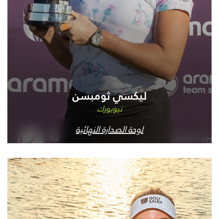
ليكسي ثومبسن
نيويورك
لوحة الصدارة النهائية