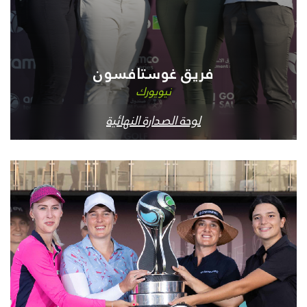
فريق غوستافسون
نيويورك
لوحة الصدارة النهائية