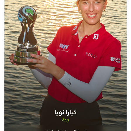
كيارا نويا
جدة