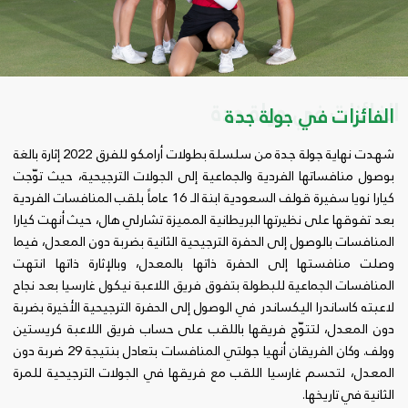
الفائزات في جولة جدة
الفائزات في جولة جدة
شهدت نهاية جولة جدة من سلسلة بطولات أرامكو للفرق 2022 إثارة بالغة
بوصول منافساتها الفردية والجماعية إلى الجولات الترجيحية، حيث توّجت
كيارا نويا سفيرة قولف السعودية ابنة الـ 16 عاماً بلقب المنافسات الفردية
بعد تفوقها على نظيرتها البريطانية المميزة تشارلي هال، حيث أنهت كيارا
المنافسات بالوصول إلى الحفرة الترجيحية الثانية بضربة دون المعدل، فيما
وصلت منافستها إلى الحفرة ذاتها بالمعدل، وبالإثارة ذاتها انتهت
المنافسات الجماعية للبطولة بتفوق فريق اللاعبة نيكول غارسيا بعد نجاح
لاعبته كاساندرا اليكساندر في الوصول إلى الحفرة الترجيحية الأخيرة بضربة
دون المعدل، لتتوّج فريقها باللقب على حساب فريق اللاعبة كريستين
وولف. وكان الفريقان أنهيا جولتي المنافسات بتعادل بنتيجة 29 ضربة دون
المعدل، لتحسم غارسيا اللقب مع فريقها في الجولات الترجيحية للمرة
الثانية في تاريخها.